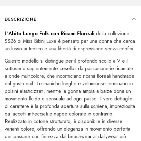
DESCRIZIONE
L'
Abito Lungo Folk con Ricami Floreali
della collezione
SS26 di Miss Bikini Luxe è pensato per una donna che cerca
un lusso autentico e una libertà di espressione senza confini.
Questo modello si distingue per il profondo scollo a V e il
sottoseno sapientemente cesellati da passamanerie ricamate
a onde multicolore, che incorniciano ricami floreali handmade
dal gusto naif. Le maniche lunghe e voluminose terminano in
polsini elasticizzati, mentre la gonna ampia a balze dona un
movimento fluido e sensuale ad ogni passo. Il vero dettaglio
di carattere è la profonda apertura sulla schiena, impreziosita
da laccetti intrecciati e nappe colorate in contrasto.
Realizzato in cotone strutturato, è disponibile in diverse
varianti colore, offrendo un'eleganza in movimento perfetta
per passare con fierezza dal beachwear al dailywear più