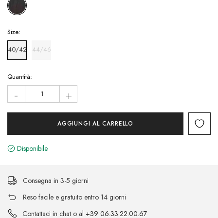
Size:
40/42
44/46
Hurry!
Quantità:
Only
-
+
left
Disponibile
Consegna in 3-5 giorni
Reso facile e gratuito entro 14 giorni
Contattaci in chat o al
+39 06.33.22.00.67