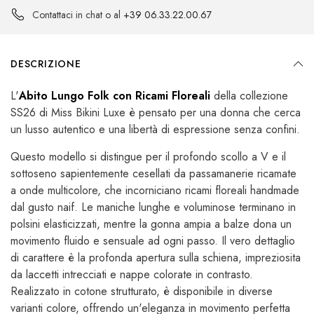
Contattaci in chat o al
+39 06.33.22.00.67
DESCRIZIONE
L'
Abito Lungo Folk con Ricami Floreali
della collezione
SS26 di Miss Bikini Luxe è pensato per una donna che cerca
un lusso autentico e una libertà di espressione senza confini.
Questo modello si distingue per il profondo scollo a V e il
sottoseno sapientemente cesellati da passamanerie ricamate
a onde multicolore, che incorniciano ricami floreali handmade
dal gusto naif. Le maniche lunghe e voluminose terminano in
polsini elasticizzati, mentre la gonna ampia a balze dona un
movimento fluido e sensuale ad ogni passo. Il vero dettaglio
di carattere è la profonda apertura sulla schiena, impreziosita
da laccetti intrecciati e nappe colorate in contrasto.
Realizzato in cotone strutturato, è disponibile in diverse
varianti colore, offrendo un'eleganza in movimento perfetta