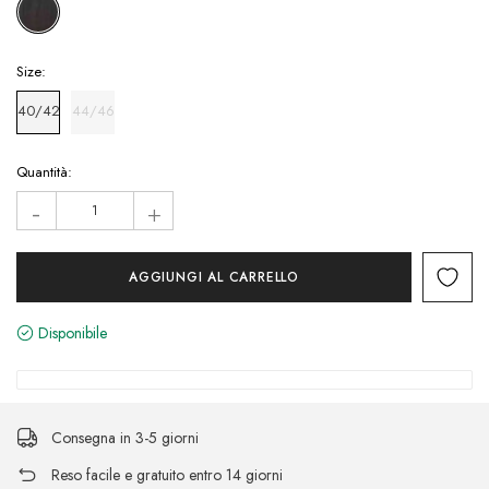
Size:
40/42
44/46
Hurry!
Quantità:
Only
-
+
left
Disponibile
Consegna in 3-5 giorni
Reso facile e gratuito entro 14 giorni