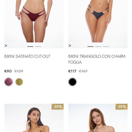
>
>
BIKINI SATINATO CUT-OUT
BIKINI TRIANGOLO CON CHARM
FOGLIA
€90
€129
€117
€167
-30%
-30%