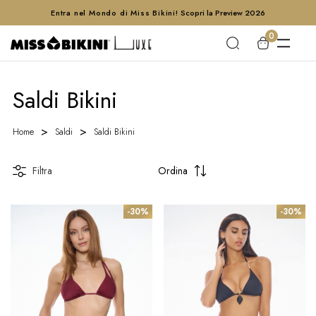
Entra nel Mondo di Miss Bikini!
Scopri la Preview 2026
0
Saldi Bikini
Home
Saldi
Saldi Bikini
Filtra
Ordina
-30%
-30%