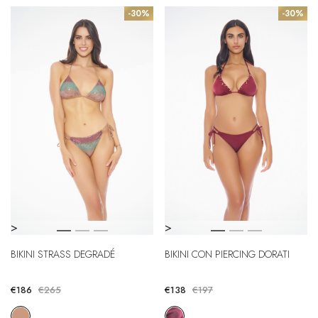
-30%
-30%
>
>
BIKINI STRASS DEGRADÉ
BIKINI CON PIERCING DORATI
€186
€265
€138
€197