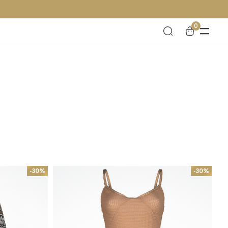
0
-30%
-30%