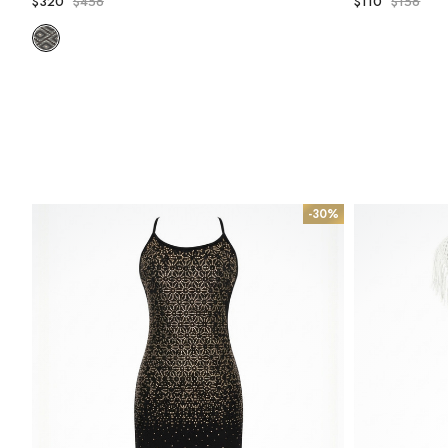
$320
$456
$110
$156
-30%