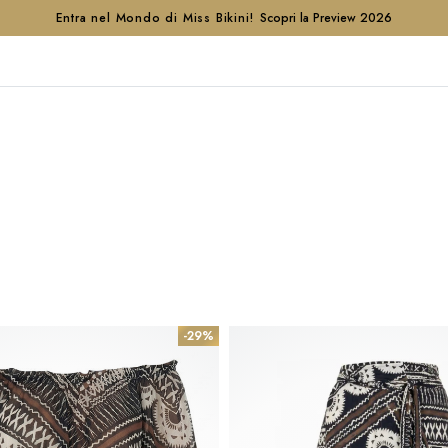
Entra nel Mondo di Miss Bikini!
Scopri la Preview 2026
-29%