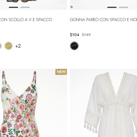
>
 CON SCOLLO A V E SPACCO
GONNA PAREO CON SPACCO E NO
$104
$149
+2
NEW