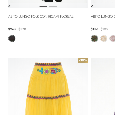
>
>
ABITO LUNGO FOLK CON RICAMI FLOREALI
ABITO LUNGO
$265
$378
$136
$195
-30%