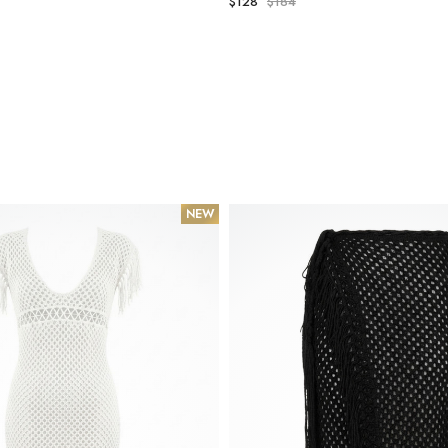
$128
$184
NEW