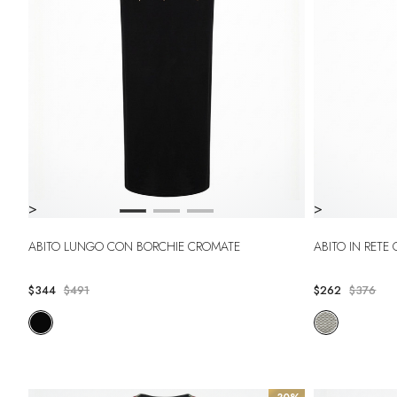
>
>
ABITO LUNGO CON BORCHIE CROMATE
ABITO IN RET
$344
$491
$262
$376