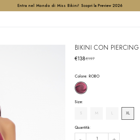
Entra nel Mondo di Miss Bikini!
Scopri la Preview 2026
BIKINI CON PIERCING
€138
€197
Colore:
ROBO
Size:
S
M
L
XL
Hurry!
Quantità:
Only
-
+
left