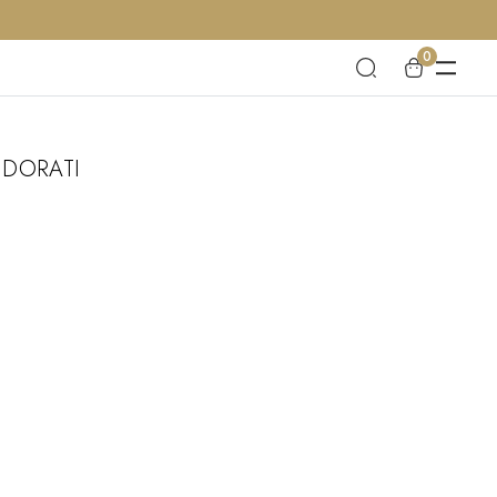
0
 DORATI