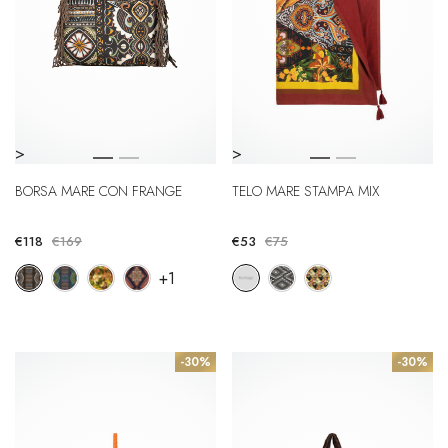
>
>
BORSA MARE CON FRANGE
TELO MARE STAMPA MIX
€118
€169
€53
€75
+1
-30%
-30%