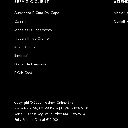
SERVIZIO CLIENTI
AZIEN
Autenticità E Cura Del Capo
About U
Contatti
Contatti
Modalità Di Pagamento
Traccia Il Tuo Ordine
Resi E Cambi
Rimborsi
Domande Frequenti
E-Gift Card
Copyright © 2025 | Fashion Online Srls
Via Bolzano 28, 00198 Roma | P.IVA 17103761007
Roma Business Register number RM - 1695984
Fully Paid-up Capital €10.000