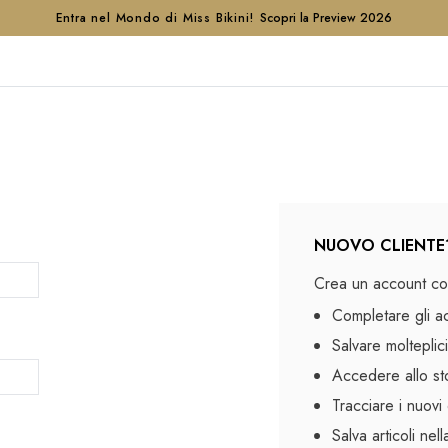
Entra nel Mondo di Miss Bikini!
Scopri la Preview 2026
NUOVO CLIENTE
Crea un account con
Completare gli a
Salvare molteplici
Accedere allo sto
Tracciare i nuovi 
Salva articoli nel