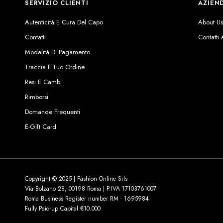
SERVIZIO CLIENTI
AZIEN
Autenticità E Cura Del Capo
About U
Contatti
Contatti
Modalità Di Pagamento
Traccia Il Tuo Ordine
Resi E Cambi
Rimborsi
Domande Frequenti
E-Gift Card
Copyright © 2025 | Fashion Online Srls
Via Bolzano 28, 00198 Roma | P.IVA 17103761007
Roma Business Register number RM - 1695984
Fully Paid-up Capital €10.000