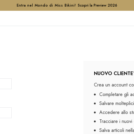
Entra nel Mondo di Miss Bikini!
Scopri la Preview 2026
NUOVO CLIENTE
Crea un account con
Completare gli a
Salvare molteplici
Accedere allo sto
Tracciare i nuovi 
Salva articoli nel