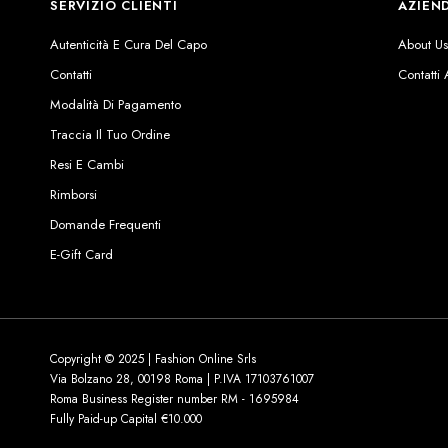
SERVIZIO CLIENTI
AZIEN
Autenticità E Cura Del Capo
About U
Contatti
Contatti
Modalità Di Pagamento
Traccia Il Tuo Ordine
Resi E Cambi
Rimborsi
Domande Frequenti
E-Gift Card
Copyright © 2025 | Fashion Online Srls
Via Bolzano 28, 00198 Roma | P.IVA 17103761007
Roma Business Register number RM - 1695984
Fully Paid-up Capital €10.000