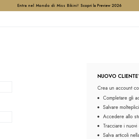
Entra nel Mondo di Miss Bikini!
Scopri la Preview 2026
NUOVO CLIENTE
Crea un account con
Completare gli a
Salvare molteplici
Accedere allo sto
Tracciare i nuovi 
Salva articoli nel