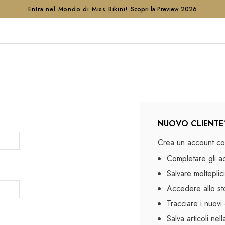
Entra nel Mondo di Miss Bikini!
Scopri la Preview 2026
NUOVO CLIENTE
Crea un account con
Completare gli a
Salvare molteplici
Accedere allo sto
Tracciare i nuovi 
Salva articoli nel