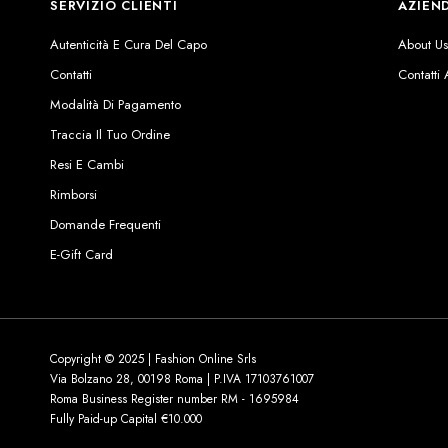
SERVIZIO CLIENTI
AZIEN
Autenticità E Cura Del Capo
About U
Contatti
Contatti
Modalità Di Pagamento
Traccia Il Tuo Ordine
Resi E Cambi
Rimborsi
Domande Frequenti
E-Gift Card
Copyright © 2025 | Fashion Online Srls
Via Bolzano 28, 00198 Roma | P.IVA 17103761007
Roma Business Register number RM - 1695984
Fully Paid-up Capital €10.000