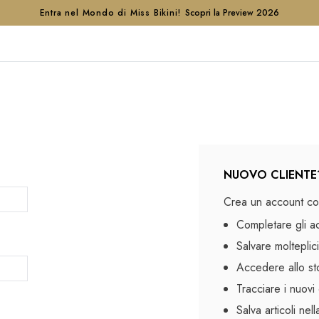
Entra nel Mondo di Miss Bikini!
Scopri la Preview 2026
NUOVO CLIENTE
Crea un account con
Completare gli a
Salvare molteplici
Accedere allo sto
Tracciare i nuovi 
Salva articoli nel