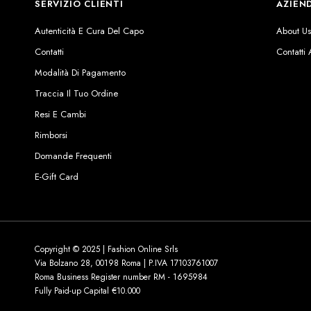
SERVIZIO CLIENTI
AZIEN
Autenticità E Cura Del Capo
About U
Contatti
Contatti
Modalità Di Pagamento
Traccia Il Tuo Ordine
Resi E Cambi
Rimborsi
Domande Frequenti
E-Gift Card
Copyright © 2025 | Fashion Online Srls
Via Bolzano 28, 00198 Roma | P.IVA 17103761007
Roma Business Register number RM - 1695984
Fully Paid-up Capital €10.000