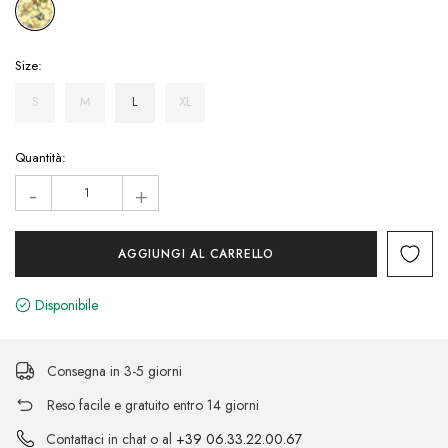
Size:
S
M
L
XL
Hurry!
Quantità:
Only
-
+
left
Disponibile
Consegna in 3-5 giorni
Reso facile e gratuito entro 14 giorni
Contattaci in chat o al
+39 06.33.22.00.67