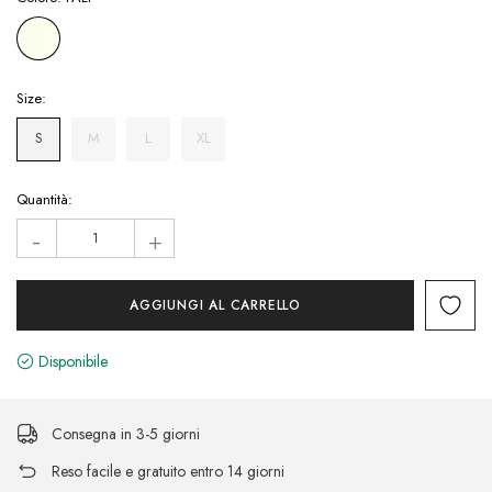
Size:
S
M
L
XL
Hurry!
Quantità:
Only
-
+
left
Disponibile
Consegna in 3-5 giorni
Reso facile e gratuito entro 14 giorni