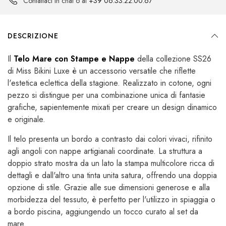
Contattaci in chat o al
+39 06.33.22.00.67
DESCRIZIONE
Il
Telo Mare con Stampe e Nappe
della collezione SS26
di Miss Bikini Luxe è un accessorio versatile che riflette
l'estetica eclettica della stagione. Realizzato in cotone, ogni
pezzo si distingue per una combinazione unica di fantasie
grafiche, sapientemente mixati per creare un design dinamico
e originale.
Il telo presenta un bordo a contrasto dai colori vivaci, rifinito
agli angoli con nappe artigianali coordinate. La struttura a
doppio strato mostra da un lato la stampa multicolore ricca di
dettagli e dall'altro una tinta unita satura, offrendo una doppia
opzione di stile. Grazie alle sue dimensioni generose e alla
morbidezza del tessuto, è perfetto per l'utilizzo in spiaggia o
a bordo piscina, aggiungendo un tocco curato al set da
mare.