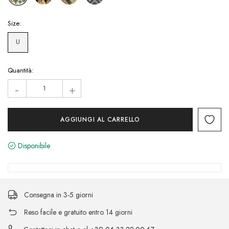
Size:
U
Hurry!
Quantità:
Only
-
+
left
Disponibile
Consegna in 3-5 giorni
Reso facile e gratuito entro 14 giorni