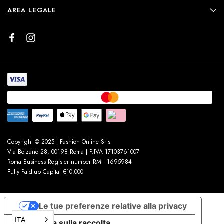
AREA LEGALE
Copyright © 2025 | Fashion Online Srls
Via Bolzano 28, 00198 Roma | P.IVA 17103761007
Roma Business Register number RM - 1695984
Fully Paid-up Capital €10.000
Le tue preferenze relative alla privacy
ITA
Informativa sulla raccolta