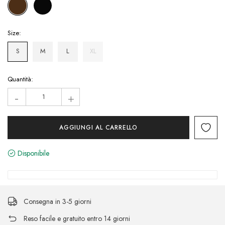
Size:
S
M
L
XL
Hurry!
Quantità:
Only
-
+
left
Disponibile
Consegna in 3-5 giorni
Reso facile e gratuito entro 14 giorni