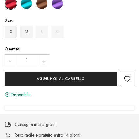
Size:
S
M
L
XL
Hurry!
Quantità:
Only
-
+
left
Disponibile
Consegna in 3-5 giorni
Reso facile e gratuito entro 14 giorni