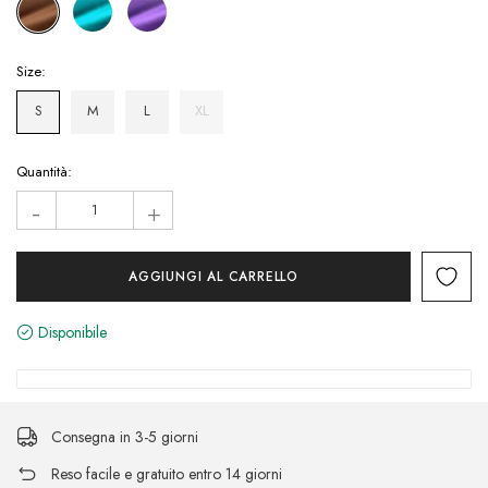
Size:
S
M
L
XL
Hurry!
Quantità:
Only
-
+
left
Disponibile
Consegna in 3-5 giorni
Reso facile e gratuito entro 14 giorni