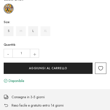
Size:
S
M
L
XL
Hurry!
Quantità:
Only
-
+
left
Disponibile
Consegna in 3-5 giorni
Reso facile e gratuito entro 14 giorni