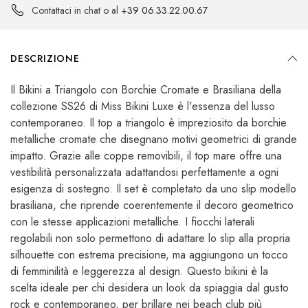
Contattaci in chat o al
+39 06.33.22.00.67
DESCRIZIONE
Il Bikini a Triangolo con Borchie Cromate e Brasiliana della
collezione SS26 di Miss Bikini Luxe è l'essenza del lusso
contemporaneo. Il top a triangolo è impreziosito da borchie
metalliche cromate che disegnano motivi geometrici di grande
impatto. Grazie alle coppe removibili, il top mare offre una
vestibilità personalizzata adattandosi perfettamente a ogni
esigenza di sostegno. Il set è completato da uno slip modello
brasiliana, che riprende coerentemente il decoro geometrico
con le stesse applicazioni metalliche. I fiocchi laterali
regolabili non solo permettono di adattare lo slip alla propria
silhouette con estrema precisione, ma aggiungono un tocco
di femminilità e leggerezza al design. Questo bikini è la
scelta ideale per chi desidera un look da spiaggia dal gusto
rock e contemporaneo, per brillare nei beach club più