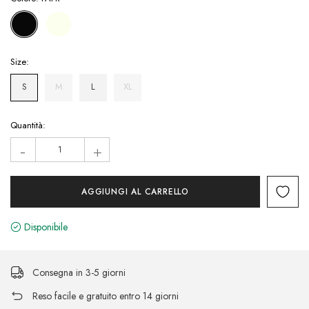
Size:
S
M
L
XL
Hurry!
Quantità:
Only
-
+
left
Disponibile
Consegna in 3-5 giorni
Reso facile e gratuito entro 14 giorni