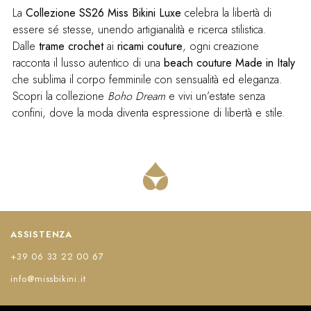
La
Collezione SS26 Miss Bikini Luxe
celebra la libertà di
essere sé stesse, unendo artigianalità e ricerca stilistica.
Dalle
trame crochet
ai
ricami couture
, ogni creazione
racconta il lusso autentico di una
beach couture Made in Italy
che sublima il corpo femminile con sensualità ed eleganza.
Scopri la collezione
Boho Dream
e vivi un’estate senza
confini, dove la moda diventa espressione di libertà e stile.
ASSISTENZA
+39 06 33 22 00 67
info@missbikini.it