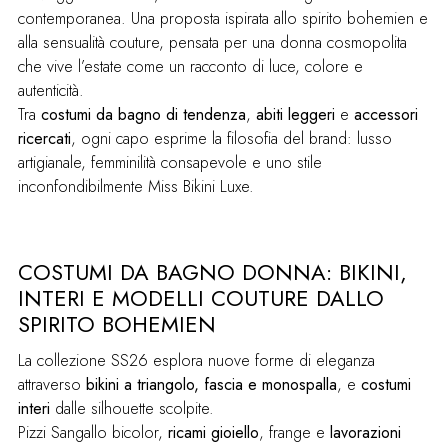
contemporanea. Una proposta ispirata allo spirito bohemien e
alla sensualità couture, pensata per una donna cosmopolita
che vive l’estate come un racconto di luce, colore e
autenticità.
Tra
costumi da bagno di tendenza
,
abiti leggeri
e
accessori
ricercati
, ogni capo esprime la filosofia del brand: lusso
artigianale, femminilità consapevole e uno stile
inconfondibilmente Miss Bikini Luxe.
COSTUMI DA BAGNO DONNA: BIKINI,
INTERI E MODELLI COUTURE DALLO
SPIRITO BOHEMIEN
La collezione SS26 esplora nuove forme di eleganza
attraverso
bikini a triangolo, fascia e monospalla
, e
costumi
interi
dalle silhouette scolpite.
Pizzi Sangallo bicolor,
ricami gioiello
, frange e
lavorazioni