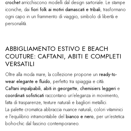
crochet
arricchiscono modelli dal design sartoriale. Le stampe
iconiche, dai
fiori folk ai motivi damascati e tribali
, trasformano
ogni capo in un frammento di viaggio, simbolo di libertà e
personalità.
ABBIGLIAMENTO ESTIVO E BEACH
COUTURE: CAFTANI, ABITI E COMPLETI
VERSATILI
Oltre alla moda mare, la collezione propone un
ready-to-
wear elegante e fluido
, perfetto tra spiaggia e città.
Caftani impalpabili
,
abiti in georgette
,
chemisiers leggeri
e
coordinati sofisticati
raccontano un’eleganza in movimento,
fatta di trasparenze, texture naturali e bagliori metallici.
La palette cromatica abbraccia nuance naturali, colori vitaminici
e l’equilibrio intramontabile del
bianco e nero
, per un’estetica
boho-chic dal fascino contemporaneo.