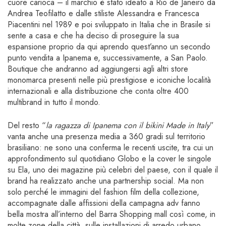
cuore carioca – il marchio è stato ideato a Rio de Janeiro da
Andrea Teofilatto e dalle stiliste Alessandra e Francesca
Piacentini nel 1989 e poi sviluppato in Italia che in Brasile si
sente a casa e che ha deciso di proseguire la sua
espansione proprio da qui aprendo quest’anno un secondo
punto vendita a Ipanema e, successivamente, a San Paolo.
Boutique che andranno ad aggiungersi agli altri store
monomarca presenti nelle più prestigiose e iconiche località
internazionali e alla distribuzione che conta oltre 400
multibrand in tutto il mondo.
Del resto “
la ragazza di Ipanema con il bikini Made in Italy
”
vanta anche una presenza media a 360 gradi sul territorio
brasiliano: ne sono una conferma le recenti uscite, tra cui un
approfondimento sul quotidiano Globo e la cover le singole
su Ela, uno dei magazine più celebri del paese, con il quale il
brand ha realizzato anche una partnership social. Ma non
solo perché le immagini del fashion film della collezione,
accompagnate dalle affissioni della campagna adv fanno
bella mostra all’interno del Barra Shopping mall così come, in
molte zone della città, sulle installazioni di arredo urbano,