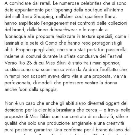
A cominciare dal retail. Le numerose celebrities che si sono
date appuntamento per l’opening della boutique all’interno
del mall Barra Shopping, nell’uber cool quartiere Barra,
hanno amplificato l’engagement nei confronti delle collezioni
del brand, dalle linee di beachwear e le capsule ai
fuoriacqua alle proposte realizzate in texture speciali, come i
laminati e le sete di Como che hanno reso protagonisti gli
abiti. Proprio quegli abiti, che sono stati portati in passerella
insieme ai costumi durante la sfilata conclusiva del Festival
Verao Rio 23 di cui Miss Bikini è stato tra i main sponsor,
costituiscono una scommessa vinta da Andrea Teofilatto che
in tempi non sospetti aveva dato vita a una proposta, via via
perfezionata, di modelli che potessero vestire la donna
anche fuori dalla spiaggia.
Non è un caso che anche gli abiti siano diventati oggetti del
desiderio per la clientela brasiliana che cerca – e trova- nelle
proposte di Miss Bikini quel concentrato di esclusività, stile e
qualità che solo una produzione artigianale e una creatività
pura possono garantire. Una conferma per il brand italiano dal