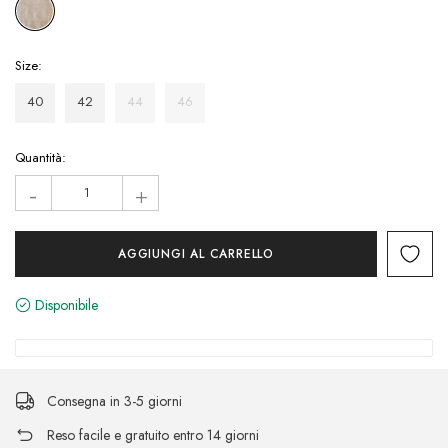
Size:
40
42
44
46
Hurry!
Quantità:
Only
-
+
left
Disponibile
Consegna in 3-5 giorni
Reso facile e gratuito entro 14 giorni