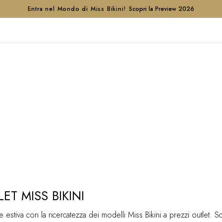
Entra nel Mondo di Miss Bikini!
Scopri la Preview 2026
ET MISS BIKINI
estiva con la ricercatezza dei modelli Miss Bikini a prezzi outlet. Scop