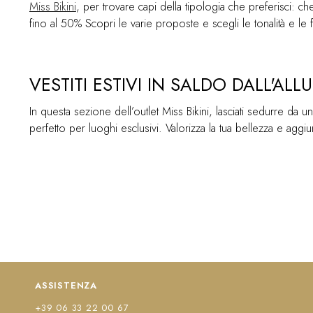
Miss Bikini
, per trovare capi della tipologia che preferisci: che 
fino al 50% Scopri le varie proposte e scegli le tonalità e le f
VESTITI ESTIVI IN SALDO DALL'ALL
In questa sezione dell’outlet Miss Bikini, lasciati sedurre da un
perfetto per luoghi esclusivi. Valorizza la tua bellezza e aggi
ASSISTENZA
+39 06 33 22 00 67