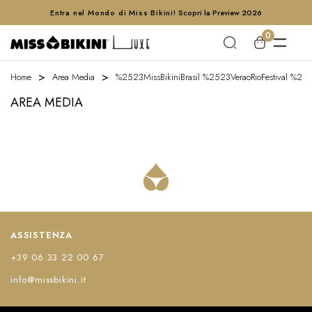
Entra nel Mondo di Miss Bikini!
Scopri la Preview 2026
0
Home
Area Media
%2523MissBikiniBrasil %2523VeraoRioFestival %25
AREA MEDIA
ASSISTENZA
+39 06 33 22 00 67
info@missbikini.it