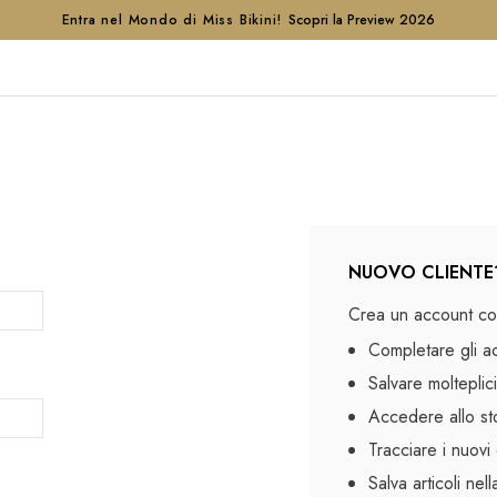
Entra nel Mondo di Miss Bikini!
Scopri la Preview 2026
NUOVO CLIENTE
Crea un account con
Completare gli a
Salvare molteplici
Accedere allo sto
Tracciare i nuovi 
Salva articoli nel