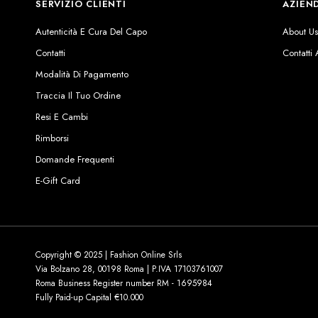
SERVIZIO CLIENTI
AZIEN
Autenticità E Cura Del Capo
About U
Contatti
Contatti
Modalità Di Pagamento
Traccia Il Tuo Ordine
Resi E Cambi
Rimborsi
Domande Frequenti
E-Gift Card
Copyright © 2025 | Fashion Online Srls
Via Bolzano 28, 00198 Roma | P.IVA 17103761007
Roma Business Register number RM - 1695984
Fully Paid-up Capital €10.000