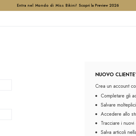
Entra nel Mondo di Miss Bikini!
Scopri la Preview 2026
NUOVO CLIENTE
Crea un account con
Completare gli a
Salvare molteplici
Accedere allo sto
Tracciare i nuovi 
Salva articoli nel