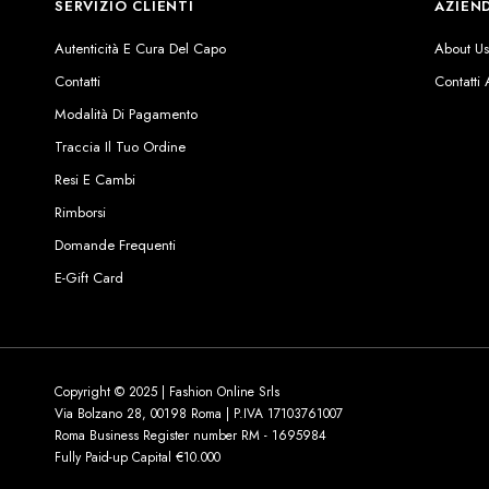
SERVIZIO CLIENTI
AZIEN
Autenticità E Cura Del Capo
About U
Contatti
Contatti
Modalità Di Pagamento
Traccia Il Tuo Ordine
Resi E Cambi
Rimborsi
Domande Frequenti
E-Gift Card
Copyright © 2025 | Fashion Online Srls
Via Bolzano 28, 00198 Roma | P.IVA 17103761007
Roma Business Register number RM - 1695984
Fully Paid-up Capital €10.000