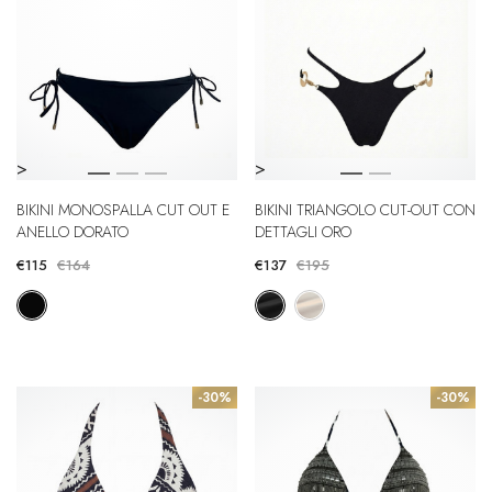
>
>
BIKINI MONOSPALLA CUT OUT E
BIKINI TRIANGOLO CUT-OUT CON
ANELLO DORATO
DETTAGLI ORO
€115
€164
€137
€195
-30%
-30%