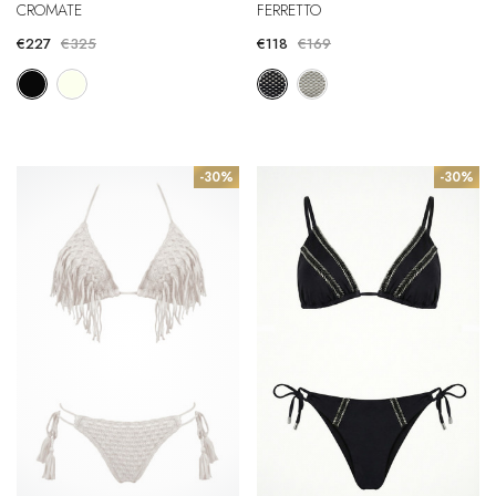
CROMATE
FERRETTO
€227
€325
€118
€169
-30%
-30%