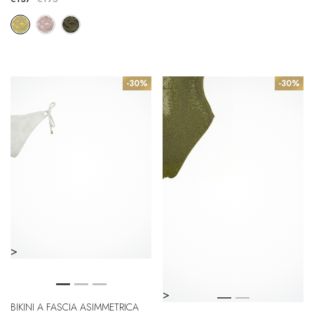
-30%
-30%
>
>