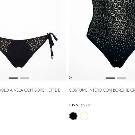
>
COSTUME INTERO CON BORCHIE C
£195
£279