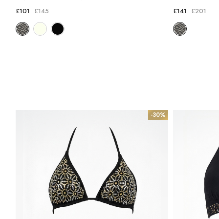
£101
£145
£141
£201
-30%