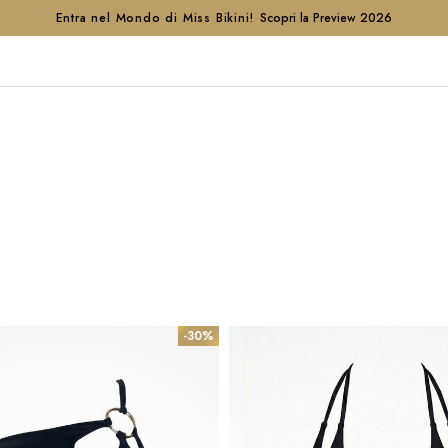
Entra nel Mondo di Miss Bikini!
Scopri la Preview 2026
-30%