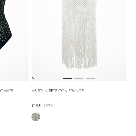
>
ROMATE
ABITO IN RETE CON FRANGE
£195
£279