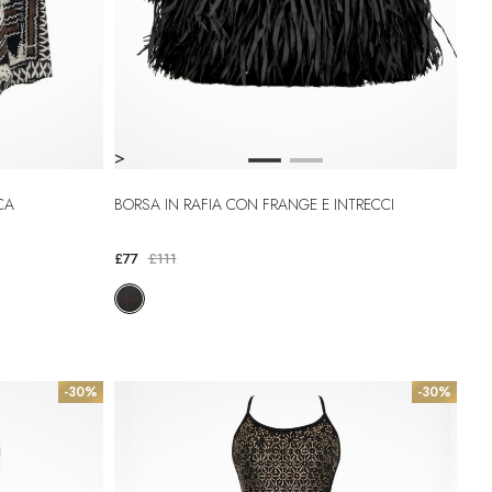
>
CA
BORSA IN RAFIA CON FRANGE E INTRECCI
£77
£111
-30%
-30%