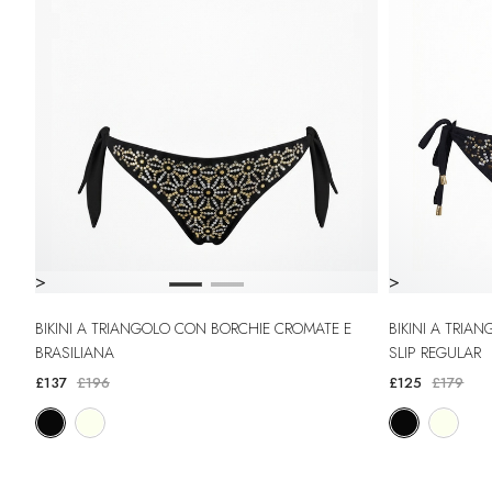
>
>
BIKINI A TRIANGOLO CON BORCHIE CROMATE E
BIKINI A TRIANGOLO A VELA CON BORCHIETTE E
BRASILIANA
SLIP REGULAR
£137
£196
£125
£179