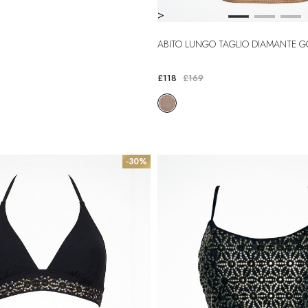
>
ABITO LUNGO TAGLIO DIAMANTE 
£118
£169
-30%