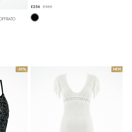
£256
£365
GOFFRATO
-30%
NEW