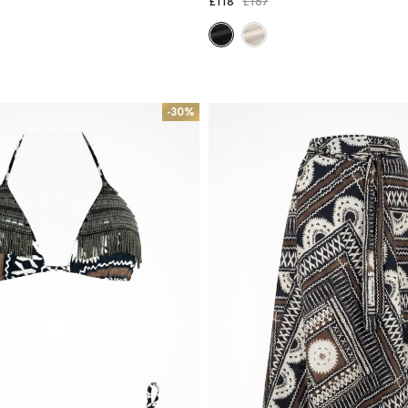
£118
£167
-30%