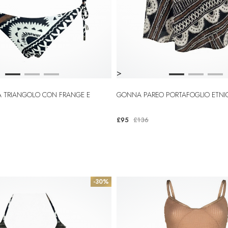
>
GONNA PAREO PORTAFOGLIO ETNI
£95
£136
-30%