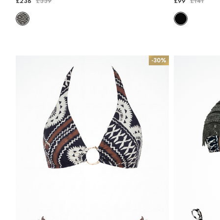
£238
£339
£99
£141
-30%