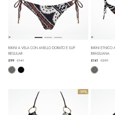
>
>
BIKINI A VELA CON ANELLO DORATO E SLIP
BIKINI ETNICO A TRIANGOLO CON FRANGE E
REGULAR
BRASILIANA
£99
£141
£141
£201
-30%