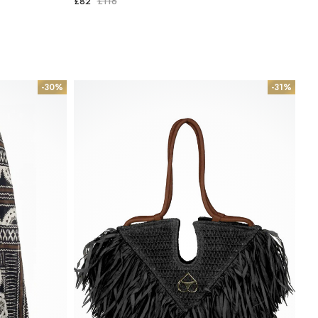
£82
£116
-30%
-31%