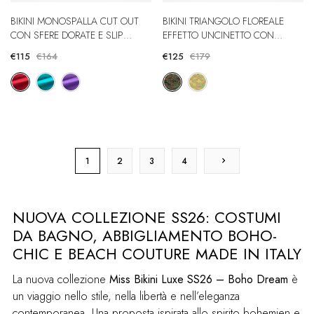
BIKINI MONOSPALLA CUT OUT
BIKINI TRIANGOLO FLOREALE
CON SFERE DORATE E SLIP
EFFETTO UNCINETTO CON
REGULAR
BRASILIANA
€115
€164
€125
€179
1
2
3
4
NUOVA COLLEZIONE SS26: COSTUMI
DA BAGNO, ABBIGLIAMENTO BOHO-
CHIC E BEACH COUTURE MADE IN ITALY
La nuova collezione
Miss Bikini Luxe SS26 – Boho Dream
è
un viaggio nello stile, nella libertà e nell’eleganza
contemporanea. Una proposta ispirata allo spirito bohemien e