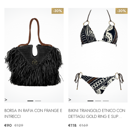
-30%
-30%
>
>
BORSA IN RAFIA CON FRANGE E
BIKINI TRIANGOLO ETNICO CON
INTRECCI
DETTAGLI GOLD RING E SLIP
BRASILIANA
€90
€129
€118
€169