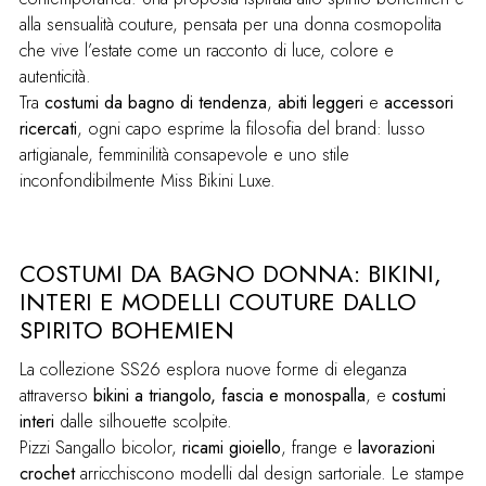
alla sensualità couture, pensata per una donna cosmopolita
che vive l’estate come un racconto di luce, colore e
autenticità.
Tra
costumi da bagno di tendenza
,
abiti leggeri
e
accessori
ricercati
, ogni capo esprime la filosofia del brand: lusso
artigianale, femminilità consapevole e uno stile
inconfondibilmente Miss Bikini Luxe.
COSTUMI DA BAGNO DONNA: BIKINI,
INTERI E MODELLI COUTURE DALLO
SPIRITO BOHEMIEN
La collezione SS26 esplora nuove forme di eleganza
attraverso
bikini a triangolo, fascia e monospalla
, e
costumi
interi
dalle silhouette scolpite.
Pizzi Sangallo bicolor,
ricami gioiello
, frange e
lavorazioni
crochet
arricchiscono modelli dal design sartoriale. Le stampe