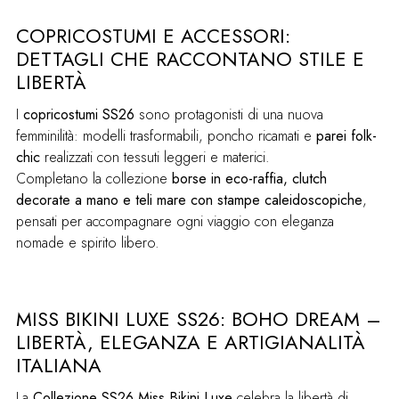
COPRICOSTUMI E ACCESSORI:
DETTAGLI CHE RACCONTANO STILE E
LIBERTÀ
I
copricostumi SS26
sono protagonisti di una nuova
femminilità: modelli trasformabili, poncho ricamati e
parei folk-
chic
realizzati con tessuti leggeri e materici.
Completano la collezione
borse in eco-raffia, clutch
decorate a mano e teli mare con stampe caleidoscopiche
,
pensati per accompagnare ogni viaggio con eleganza
nomade e spirito libero.
MISS BIKINI LUXE SS26: BOHO DREAM –
LIBERTÀ, ELEGANZA E ARTIGIANALITÀ
ITALIANA
La
Collezione SS26 Miss Bikini Luxe
celebra la libertà di