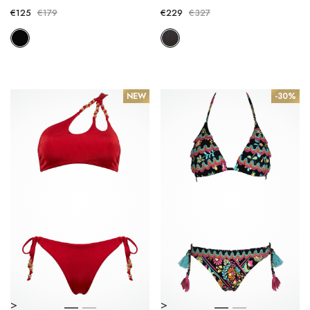
€125
€179
€229
€327
NEW
-30%
>
>