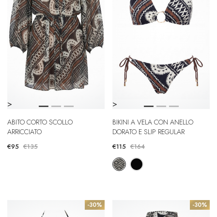
>
>
ABITO CORTO SCOLLO
BIKINI A VELA CON ANELLO
ARRICCIATO
DORATO E SLIP REGULAR
€95
€135
€115
€164
-30%
-30%