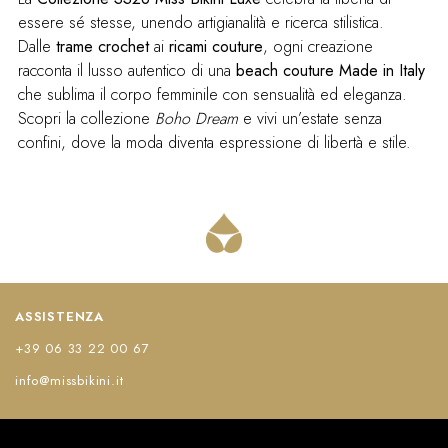
essere sé stesse, unendo artigianalità e ricerca stilistica.
Dalle
trame crochet
ai
ricami couture
, ogni creazione
racconta il lusso autentico di una
beach couture Made in Italy
che sublima il corpo femminile con sensualità ed eleganza.
Scopri la collezione
Boho Dream
e vivi un’estate senza
confini, dove la moda diventa espressione di libertà e stile.
ASSISTENZA
+39 06 33 22 00 67
info@missbikini.it