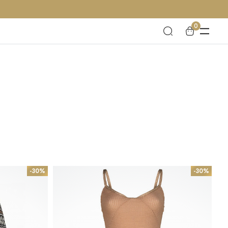
0
-30%
-30%