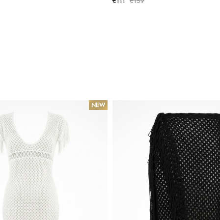
€111
€159
NEW