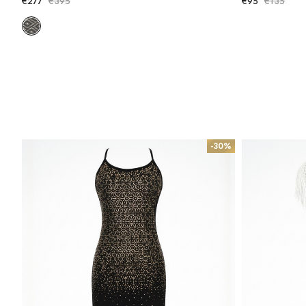
€277
€395
€95
€135
-30%