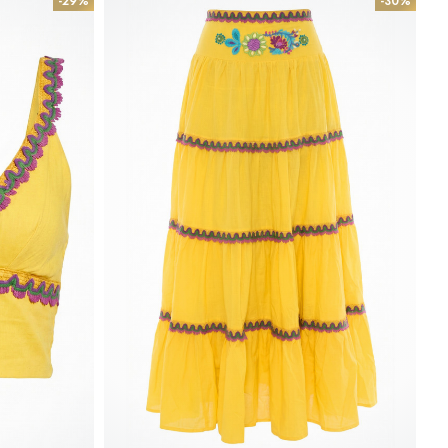
-29%
-30%