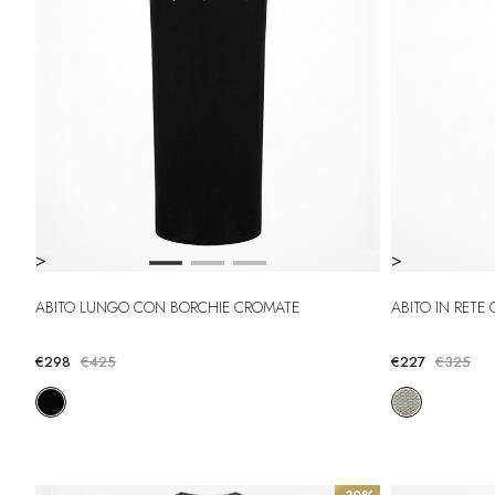
>
>
ABITO LUNGO CON BORCHIE CROMATE
ABITO IN RET
€298
€425
€227
€325